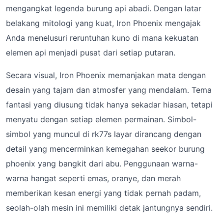
mengangkat legenda burung api abadi. Dengan latar
belakang mitologi yang kuat, Iron Phoenix mengajak
Anda menelusuri reruntuhan kuno di mana kekuatan
elemen api menjadi pusat dari setiap putaran.
Secara visual, Iron Phoenix memanjakan mata dengan
desain yang tajam dan atmosfer yang mendalam. Tema
fantasi yang diusung tidak hanya sekadar hiasan, tetapi
menyatu dengan setiap elemen permainan. Simbol-
simbol yang muncul di rk77s layar dirancang dengan
detail yang mencerminkan kemegahan seekor burung
phoenix yang bangkit dari abu. Penggunaan warna-
warna hangat seperti emas, oranye, dan merah
memberikan kesan energi yang tidak pernah padam,
seolah-olah mesin ini memiliki detak jantungnya sendiri.