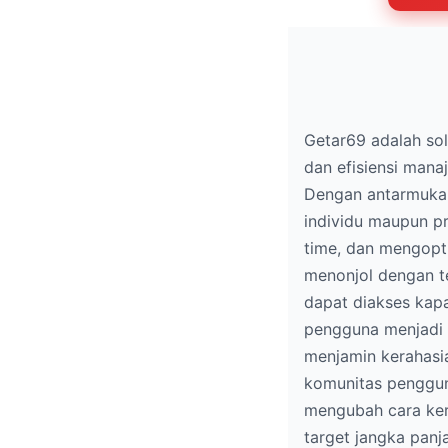
Getar69 adalah sol
dan efisiensi mana
Dengan antarmuka p
individu maupun pr
time, dan mengopti
menonjol dengan t
dapat diakses kapa
pengguna menjadi p
menjamin kerahasi
komunitas penggun
mengubah cara kerja
target jangka panj