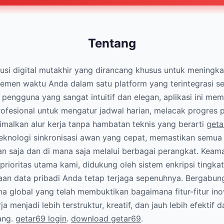
Tentang
usi digital mutakhir yang dirancang khusus untuk meningka
jemen waktu Anda dalam satu platform yang terintegrasi se
engguna yang sangat intuitif dan elegan, aplikasi ini me
ofesional untuk mengatur jadwal harian, melacak progres p
malkan alur kerja tanpa hambatan teknis yang berarti
geta
eknologi sinkronisasi awan yang cepat, memastikan semua
n saja dan di mana saja melalui berbagai perangkat. Keam
rioritas utama kami, didukung oleh sistem enkripsi tingkat
aan data pribadi Anda tetap terjaga sepenuhnya. Bergabun
a global yang telah membuktikan bagaimana fitur-fitur in
 menjadi lebih terstruktur, kreatif, dan jauh lebih efektif
ang.
getar69 login
.
download getar69
.