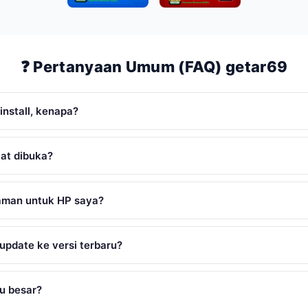
❓ Pertanyaan Umum (FAQ) getar69
install, kenapa?
aat dibuka?
aman untuk HP saya?
update ke versi terbaru?
lu besar?