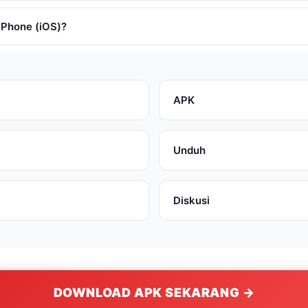
i iPhone (iOS)?
APK
Unduh
Diskusi
DOWNLOAD APK SEKARANG →