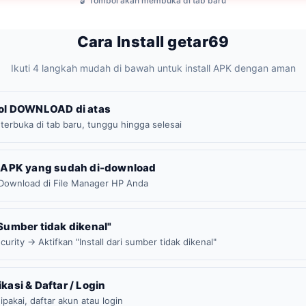
🔓 Tombol akan membuka di tab baru
Cara Install getar69
Ikuti 4 langkah mudah di bawah untuk install APK dengan aman
mbol DOWNLOAD di atas
 terbuka di tab baru, tunggu hingga selesai
le APK yang sudah di-download
r Download di File Manager HP Anda
"Sumber tidak dikenal"
urity → Aktifkan "Install dari sumber tidak dikenal"
ikasi & Daftar / Login
dipakai, daftar akun atau login